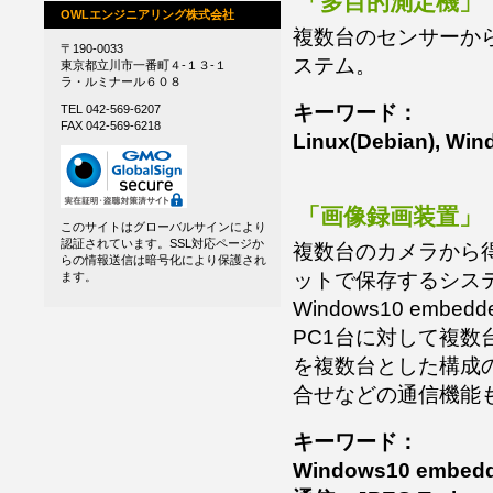
「多目的測定機」
OWLエンジニアリング株式会社
複数台のセンサーか
〒190-0033
ステム。
東京都立川市一番町４-１３-１
ラ・ルミナール６０８
キーワード：
TEL 042-569-6207
FAX 042-569-6218
Linux(Debian), Win
「画像録画装置」
このサイトはグローバルサインにより
認証されています。SSL対応ページか
複数台のカメラから得
らの情報送信は暗号化により保護され
ットで保存するシス
ます。
Windows10 em
PC1台に対して複数
を複数台とした構成
合せなどの通信機能
キーワード：
Windows10 embedde