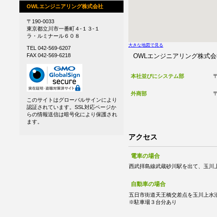
OWLエンジニアリング株式会社
〒190-0033
東京都立川市一番町４-１３-１
ラ・ルミナール６０８
大きな地図で見る
TEL 042-569-6207
OWLエンジニアリング株式会
FAX 042-569-6218
本社並びにシステム部
外商部
このサイトはグローバルサインにより
認証されています。SSL対応ページか
らの情報送信は暗号化により保護され
ます。
アクセス
電車の場合
西武拝島線武蔵砂川駅を出て、玉川上
自動車の場合
五日市街道天王橋交差点を玉川上水
※駐車場３台分あり